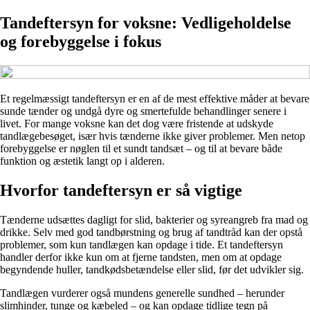
Tandeftersyn for voksne: Vedligeholdelse
og forebyggelse i fokus
Et regelmæssigt tandeftersyn er en af de mest effektive måder at bevare
sunde tænder og undgå dyre og smertefulde behandlinger senere i
livet. For mange voksne kan det dog være fristende at udskyde
tandlægebesøget, især hvis tænderne ikke giver problemer. Men netop
forebyggelse er nøglen til et sundt tandsæt – og til at bevare både
funktion og æstetik langt op i alderen.
Hvorfor tandeftersyn er så vigtige
Tænderne udsættes dagligt for slid, bakterier og syreangreb fra mad og
drikke. Selv med god tandbørstning og brug af tandtråd kan der opstå
problemer, som kun tandlægen kan opdage i tide. Et tandeftersyn
handler derfor ikke kun om at fjerne tandsten, men om at opdage
begyndende huller, tandkødsbetændelse eller slid, før det udvikler sig.
Tandlægen vurderer også mundens generelle sundhed – herunder
slimhinder, tunge og kæbeled – og kan opdage tidlige tegn på