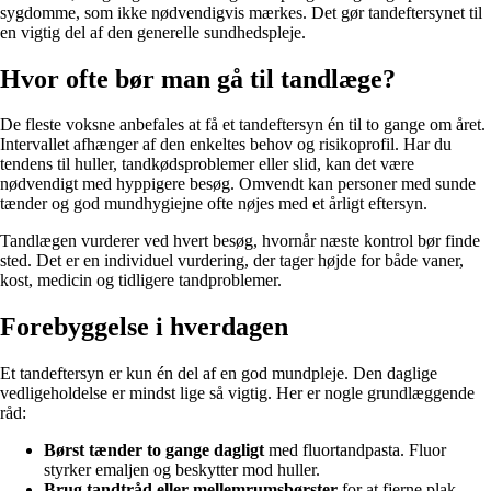
sygdomme, som ikke nødvendigvis mærkes. Det gør tandeftersynet til
en vigtig del af den generelle sundhedspleje.
Hvor ofte bør man gå til tandlæge?
De fleste voksne anbefales at få et tandeftersyn én til to gange om året.
Intervallet afhænger af den enkeltes behov og risikoprofil. Har du
tendens til huller, tandkødsproblemer eller slid, kan det være
nødvendigt med hyppigere besøg. Omvendt kan personer med sunde
tænder og god mundhygiejne ofte nøjes med et årligt eftersyn.
Tandlægen vurderer ved hvert besøg, hvornår næste kontrol bør finde
sted. Det er en individuel vurdering, der tager højde for både vaner,
kost, medicin og tidligere tandproblemer.
Forebyggelse i hverdagen
Et tandeftersyn er kun én del af en god mundpleje. Den daglige
vedligeholdelse er mindst lige så vigtig. Her er nogle grundlæggende
råd:
Børst tænder to gange dagligt
med fluortandpasta. Fluor
styrker emaljen og beskytter mod huller.
Brug tandtråd eller mellemrumsbørster
for at fjerne plak,