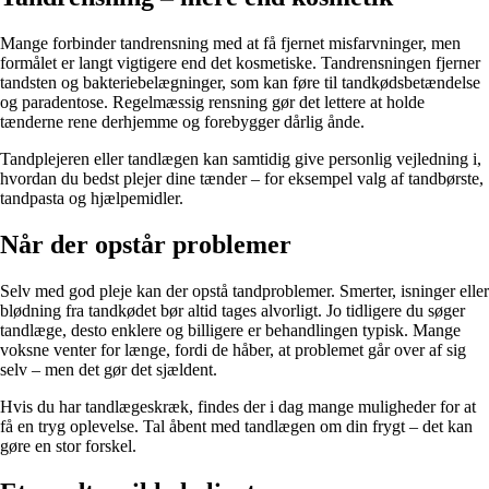
Mange forbinder tandrensning med at få fjernet misfarvninger, men
formålet er langt vigtigere end det kosmetiske. Tandrensningen fjerner
tandsten og bakteriebelægninger, som kan føre til tandkødsbetændelse
og paradentose. Regelmæssig rensning gør det lettere at holde
tænderne rene derhjemme og forebygger dårlig ånde.
Tandplejeren eller tandlægen kan samtidig give personlig vejledning i,
hvordan du bedst plejer dine tænder – for eksempel valg af tandbørste,
tandpasta og hjælpemidler.
Når der opstår problemer
Selv med god pleje kan der opstå tandproblemer. Smerter, isninger eller
blødning fra tandkødet bør altid tages alvorligt. Jo tidligere du søger
tandlæge, desto enklere og billigere er behandlingen typisk. Mange
voksne venter for længe, fordi de håber, at problemet går over af sig
selv – men det gør det sjældent.
Hvis du har tandlægeskræk, findes der i dag mange muligheder for at
få en tryg oplevelse. Tal åbent med tandlægen om din frygt – det kan
gøre en stor forskel.