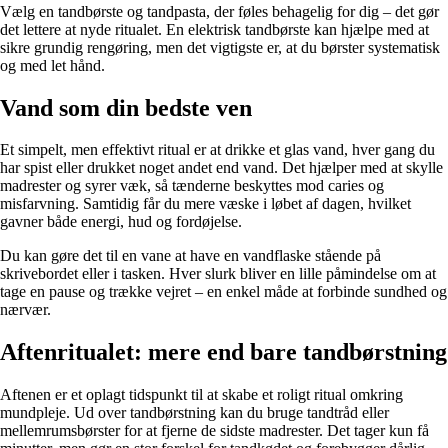
Vælg en tandbørste og tandpasta, der føles behagelig for dig – det gør
det lettere at nyde ritualet. En elektrisk tandbørste kan hjælpe med at
sikre grundig rengøring, men det vigtigste er, at du børster systematisk
og med let hånd.
Vand som din bedste ven
Et simpelt, men effektivt ritual er at drikke et glas vand, hver gang du
har spist eller drukket noget andet end vand. Det hjælper med at skylle
madrester og syrer væk, så tænderne beskyttes mod caries og
misfarvning. Samtidig får du mere væske i løbet af dagen, hvilket
gavner både energi, hud og fordøjelse.
Du kan gøre det til en vane at have en vandflaske stående på
skrivebordet eller i tasken. Hver slurk bliver en lille påmindelse om at
tage en pause og trække vejret – en enkel måde at forbinde sundhed og
nærvær.
Aftenritualet: mere end bare tandbørstning
Aftenen er et oplagt tidspunkt til at skabe et roligt ritual omkring
mundpleje. Ud over tandbørstning kan du bruge tandtråd eller
mellemrumsbørster for at fjerne de sidste madrester. Det tager kun få