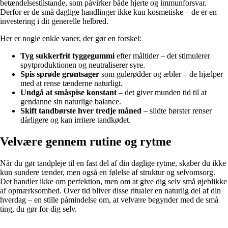
betændelsestilstande, som påvirker både hjerte og immunforsvar.
Derfor er de små daglige handlinger ikke kun kosmetiske – de er en
investering i dit generelle helbred.
Her er nogle enkle vaner, der gør en forskel:
Tyg sukkerfrit tyggegummi
efter måltider – det stimulerer
spytproduktionen og neutraliserer syre.
Spis sprøde grøntsager
som gulerødder og æbler – de hjælper
med at rense tænderne naturligt.
Undgå at småspise konstant
– det giver munden tid til at
gendanne sin naturlige balance.
Skift tandbørste hver tredje måned
– slidte børster renser
dårligere og kan irritere tandkødet.
Velvære gennem rutine og rytme
Når du gør tandpleje til en fast del af din daglige rytme, skaber du ikke
kun sundere tænder, men også en følelse af struktur og selvomsorg.
Det handler ikke om perfektion, men om at give dig selv små øjeblikke
af opmærksomhed. Over tid bliver disse ritualer en naturlig del af din
hverdag – en stille påmindelse om, at velvære begynder med de små
ting, du gør for dig selv.