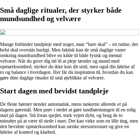
Små daglige ritualer, der styrker både
mundsundhed og velvære
Mange forbinder tandpleje med noget, man “bare skal” – en rutine, der
helst skal overstås hurtigt. Men faktisk kan de små daglige vaner
omkring mundsundhed blive en kilde til både fysisk og mental
velvære. Når du giver dig tid til at pleje tænder og mund med
opmærksomhed, styrker du ikke kun dit smil, men også din følelse af
ro og balance i hverdagen. Her får du inspiration til, hvordan du kan
gøre dine daglige ritualer til små øjeblikke af velvære.
Start dagen med bevidst tandpleje
De fleste børster tænder automatisk, mens tankerne allerede er på
dagens gøremål. Men prøv i stedet at gøre tandbørstningen til en rolig
start på dagen. Stå foran spejlet, træk vejret dybt, og brug de to
minutter på at være til stede i nuet. Det kan virke som en lille ting, men
den bevidste opmærksomhed kan sænke stressniveauet og give en
følelse af kontrol og klarhed.