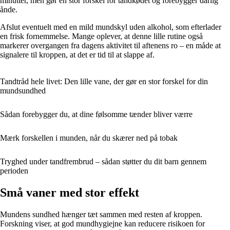
minutter, men gør en stor forskel for tandkødet og forebygger dårlig
ånde.
Afslut eventuelt med en mild mundskyl uden alkohol, som efterlader
en frisk fornemmelse. Mange oplever, at denne lille rutine også
markerer overgangen fra dagens aktivitet til aftenens ro – en måde at
signalere til kroppen, at det er tid til at slappe af.
Tandtråd hele livet: Den lille vane, der gør en stor forskel for din
mundsundhed
Sådan forebygger du, at dine følsomme tænder bliver værre
Mærk forskellen i munden, når du skærer ned på tobak
Tryghed under tandfrembrud – sådan støtter du dit barn gennem
perioden
Små vaner med stor effekt
Mundens sundhed hænger tæt sammen med resten af kroppen.
Forskning viser, at god mundhygiejne kan reducere risikoen for